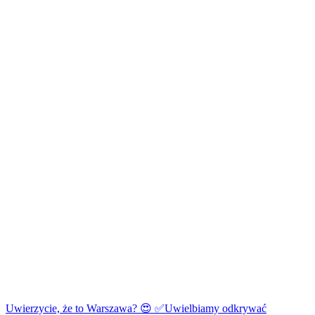
Uwierzycie, że to Warszawa? 😍 ✅Uwielbiamy odkrywać