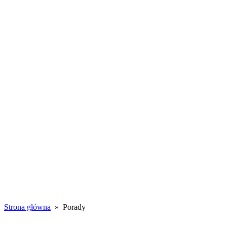
Toggle
navigation
WSZYSTKIE
WPISY
PORADY
WSPÓŁPRACA
Porady
Strona główna
» Porady