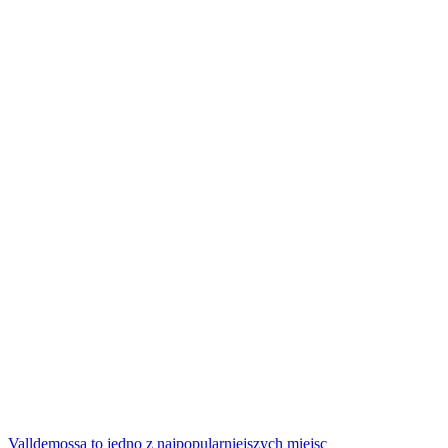
Valldemossa to jedno z najpopularniejszych miejsc