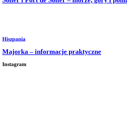
Soller i Port de Soller – morze, góry i po
Hiszpania
Majorka – informacje praktyczne
Instagram