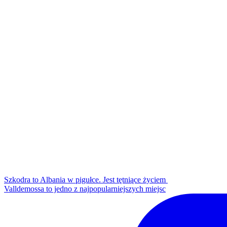
Szkodra to Albania w pigułce. Jest tętniące życiem
Valldemossa to jedno z najpopularniejszych miejsc