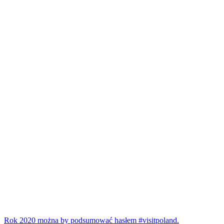
Rok 2020 można by podsumować hasłem #visitpoland.