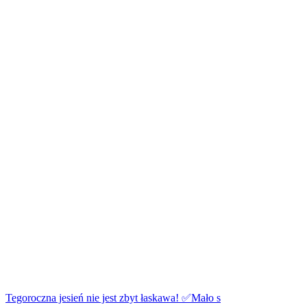
Tegoroczna jesień nie jest zbyt łaskawa! ✅Mało s