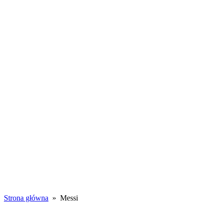
Toggle
navigation
WSZYSTKIE
WPISY
PORADY
WSPÓŁPRACA
Messi
Strona główna
» Messi