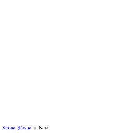
Toggle
navigation
WSZYSTKIE
WPISY
PORADY
WSPÓŁPRACA
Narai
Strona główna
» Narai