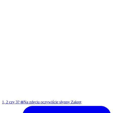
1, 2 czy 3? ❄️Na zdęciu oczywiście słynny Zakręt