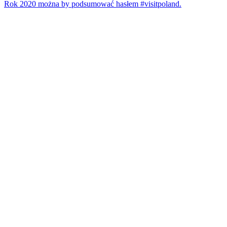
Rok 2020 można by podsumować hasłem #visitpoland.