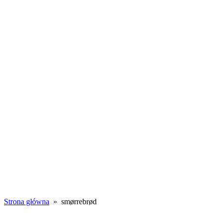
Toggle
navigation
WSZYSTKIE
WPISY
PORADY
WSPÓŁPRACA
smørrebrød
Strona główna
» smørrebrød