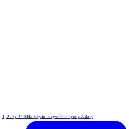
1, 2 czy 3? ❄️Na zdęciu oczywiście słynny Zakręt