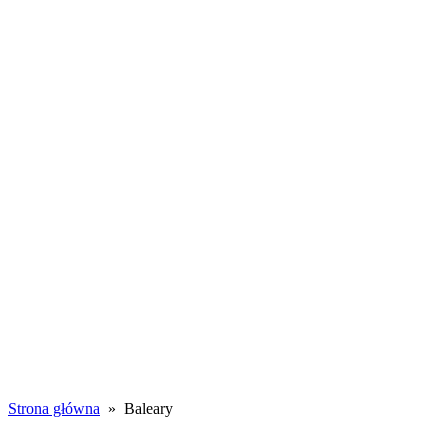
Toggle
navigation
WSZYSTKIE
WPISY
PORADY
WSPÓŁPRACA
Baleary
Strona główna
» Baleary