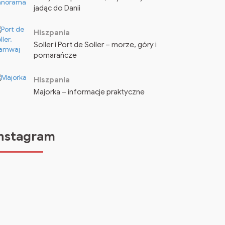
jadąc do Danii
Hiszpania
Soller i Port de Soller – morze, góry i
pomarańcze
Hiszpania
Majorka – informacje praktyczne
nstagram