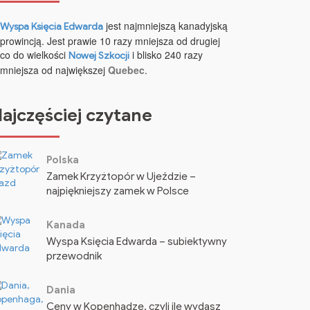
jest najmniejszą kanadyjską
Wyspa Księcia Edwarda
prowincją. Jest prawie 10 razy mniejsza od drugiej
co do wielkości
i blisko 240 razy
Nowej Szkocji
mniejsza od największej
Quebec
.
ajczęściej czytane
Polska
Zamek Krzyżtopór w Ujeździe –
najpiękniejszy zamek w Polsce
Kanada
Wyspa Księcia Edwarda – subiektywny
przewodnik
Dania
Ceny w Kopenhadze, czyli ile wydasz