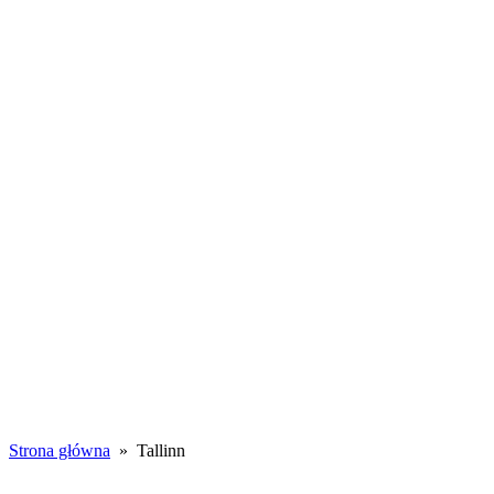
Toggle
navigation
WSZYSTKIE
WPISY
PORADY
WSPÓŁPRACA
Tallinn
Strona główna
» Tallinn