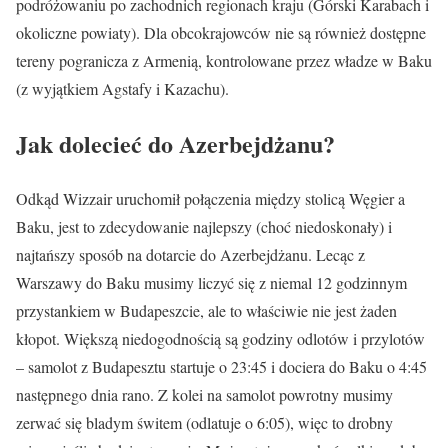
podróżowaniu po zachodnich regionach kraju (Górski Karabach i
okoliczne powiaty). Dla obcokrajowców nie są również dostępne
tereny pogranicza z Armenią, kontrolowane przez władze w Baku
(z wyjątkiem Agstafy i Kazachu).
Jak dolecieć do Azerbejdżanu?
Odkąd Wizzair uruchomił połączenia między stolicą Węgier a
Baku, jest to zdecydowanie najlepszy (choć niedoskonały) i
najtańszy sposób na dotarcie do Azerbejdżanu. Lecąc z
Warszawy do Baku musimy liczyć się z niemal 12 godzinnym
przystankiem w Budapeszcie, ale to właściwie nie jest żaden
kłopot. Większą niedogodnością są godziny odlotów i przylotów
– samolot z Budapesztu startuje o 23:45 i dociera do Baku o 4:45
następnego dnia rano. Z kolei na samolot powrotny musimy
zerwać się bladym świtem (odlatuje o 6:05), więc to drobny