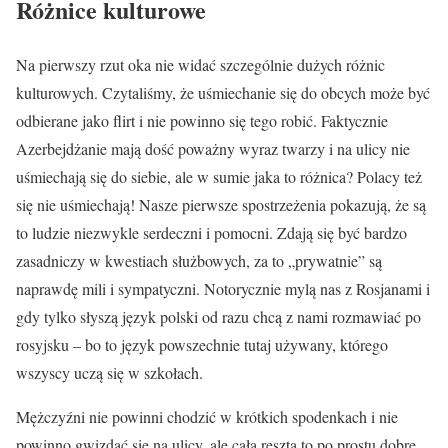
Różnice kulturowe
Na pierwszy rzut oka nie widać szczególnie dużych różnic
kulturowych. Czytaliśmy, że uśmiechanie się do obcych może być
odbierane jako flirt i nie powinno się tego robić. Faktycznie
Azerbejdżanie mają dość poważny wyraz twarzy i na ulicy nie
uśmiechają się do siebie, ale w sumie jaka to różnica? Polacy też
się nie uśmiechają! Nasze pierwsze spostrzeżenia pokazują, że są
to ludzie niezwykle serdeczni i pomocni. Zdają się być bardzo
zasadniczy w kwestiach służbowych, za to „prywatnie” są
naprawdę mili i sympatyczni. Notorycznie mylą nas z Rosjanami i
gdy tylko słyszą język polski od razu chcą z nami rozmawiać po
rosyjsku – bo to język powszechnie tutaj używany, którego
wszyscy uczą się w szkołach.
Mężczyźni nie powinni chodzić w krótkich spodenkach i nie
powinno gwizdać się na ulicy, ale cała reszta to po prostu dobre