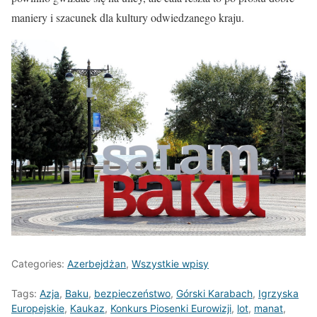
maniery i szacunek dla kultury odwiedzanego kraju.
Categories:
Azerbejdżan
,
Wszystkie wpisy
Tags:
Azja
,
Baku
,
bezpieczeństwo
,
Górski Karabach
,
Igrzyska
Europejskie
,
Kaukaz
,
Konkurs Piosenki Eurowizji
,
lot
,
manat
,