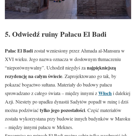
5. Odwiedź ruiny Pałacu El Badi
Pałac El Badi
został wzniesiony przez Ahmada al-Mansura w
XVI wieku. Jego nazwa oznacza w dosłownym tłumaczeniu
najpiękniejszą
“nieporównywalny”. Uchodził niegdyś za
rezydencję na całym świecie
. Zaprojektowano go tak, by
pokazać bogactwo sułtana. Materiały do budowy pałacu
Włoch
sprowadzano z całego świata – między innymi z
i dalekiej
Azji. Niestety po upadku dynastii Sadytów popadł w ruinę i dziś
tylko jego pozostałości
można podziwiać
. Część materiałów
została wykorzystana przy budowie innych budynków w Maroku
– między innymi pałacu w Meknes.
Spacerując po ruinach El Badi można sobie tylko wyobrazić jak