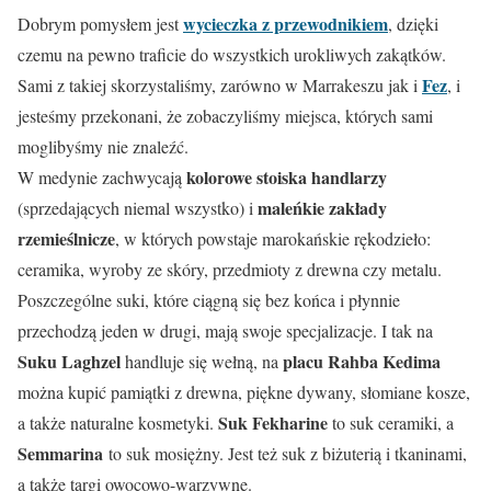
wycieczka z przewodnikiem
Dobrym pomysłem jest
, dzięki
czemu na pewno traficie do wszystkich urokliwych zakątków.
Fez
Sami z takiej skorzystaliśmy, zarówno w Marrakeszu jak i
, i
jesteśmy przekonani, że zobaczyliśmy miejsca, których sami
moglibyśmy nie znaleźć.
kolorowe stoiska handlarzy
W medynie zachwycają
maleńkie zakłady
(sprzedających niemal wszystko) i
rzemieślnicze
, w których powstaje marokańskie rękodzieło:
ceramika, wyroby ze skóry, przedmioty z drewna czy metalu.
Poszczególne suki, które ciągną się bez końca i płynnie
przechodzą jeden w drugi, mają swoje specjalizacje. I tak na
Suku Laghzel
placu Rahba Kedima
handluje się wełną, na
można kupić pamiątki z drewna, piękne dywany, słomiane kosze,
Suk Fekharine
a także naturalne kosmetyki.
to suk ceramiki, a
Semmarina
to suk mosiężny. Jest też suk z biżuterią i tkaninami,
a także targi owocowo-warzywne.