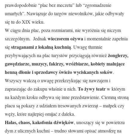
prawdopodobnie “plac bez meczetu” lub “zgromadzenie
umarłych”. Nawiązuje do targów niewolników, jakie odbywały
się tu do XIX wieku.
W ciągu dnia plac, poza rozmiarami, nie wyróżnia się niczym
wieczorem ożywa
szczególnym. Jednak
i momentalnie zapełnia
straganami z lokalną kuchnią
się
. Uwagę tłumnie
żonglerzy,
przybywających na plac turystów przyciągają również
gawędziarze, muzycy, fakirzy, wróżbiarze, kobiety malujące
henną dłonie i sprzedawcy świeżo wyciskanych soków
.
Wszyscy walczą o uwagę przekrzykując się nawzajem i
To żywy teatr
zapraszając do zakupu właśnie u nich.
w którym
na każdym kroku odbywa się inne przedstawienie. Ciemną stroną
placu są pokazy z udziałem tresowanych zwierząt – małpek czy
węży, które najlepiej omijać z daleka.
Hałas, chaos, kakofonia dźwięków
, unoszący się w powietrzu
dym z ulicznych kuchni – trudno słowami opisać atmosferę na