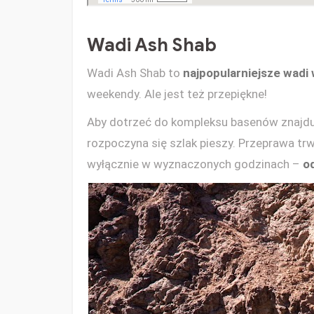
Wadi Ash Shab
Wadi Ash Shab to
najpopularniejsze wadi
weekendy. Ale jest też przepiękne!
Aby dotrzeć do kompleksu basenów znajduj
rozpoczyna się szlak pieszy. Przeprawa t
wyłącznie w wyznaczonych godzinach –
od