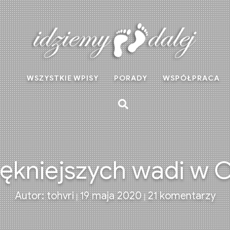
WSZYSTKIE WPISY
PORADY
WSPÓŁPRACA
iękniejszych wadi w
do
Autor: tohvri
19 maja 2020
21 komentarzy
|
|
7
naj