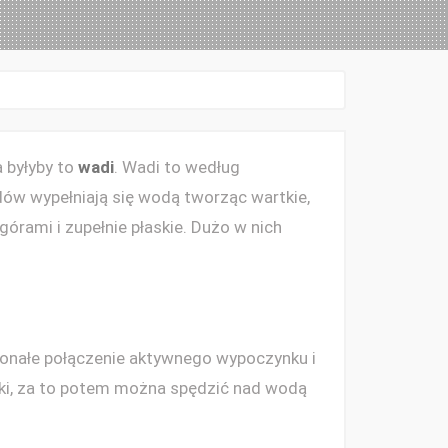
di
anie
 byłyby to
wadi
. Wadi to według
ów wypełniają się wodą tworząc wartkie,
górami i zupełnie płaskie. Dużo w nich
skonałe połączenie aktywnego wypoczynku i
eki, za to potem można spędzić nad wodą