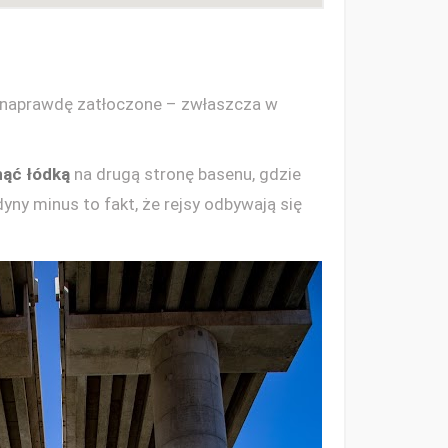
a naprawdę zatłoczone – zwłaszcza w
nąć łódką
na drugą stronę basenu, gdzie
yny minus to fakt, że rejsy odbywają się