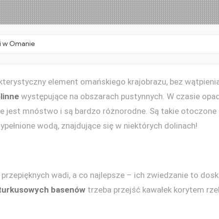
wa
w
Om
i w Omanie
kterystyczny element omańskiego krajobrazu, bez wątpienia
linne
występujące na obszarach pustynnych. W czasie opad
nie jest mnóstwo i są bardzo różnorodne. Są takie otoczone 
wypełnione wodą, znajdujące się w niektórych dolinach!
 przepięknych wadi, a co najlepsze – ich zwiedzanie to do
turkusowych basenów
trzeba przejść kawałek korytem rz