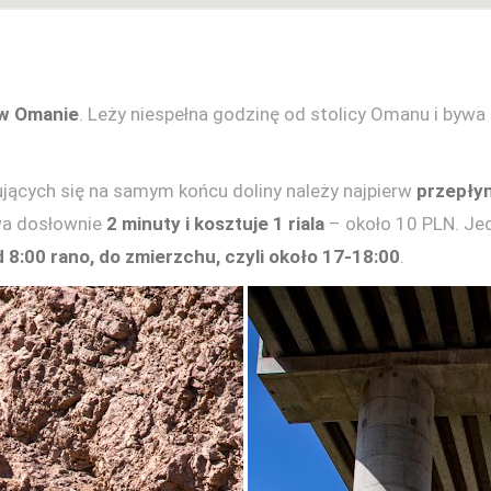
 w Omanie
. Leży niespełna godzinę od stolicy Omanu i byw
ących się na samym końcu doliny należy najpierw
przepły
rwa dosłownie
2 minuty i kosztuje 1 riala
– około 10 PLN. Jed
 8:00 rano, do zmierzchu, czyli około 17-18:00
.