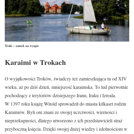
Troki – zamek na wyspie
Karaimi w Trokach
O wyjątkowości Troków, świadczy też zamieszkująca tu od XIV
wieku, aż po dziś dzień, mniejszość karaimska. To lud pierwotnie
pochodzący z terytoriów dzisiejszego Iranu, Iraku i Izreala.
W 1397 roku książę Witold sprowadził do miasta kilkaset rodzin
Karaimów. Byli oni znani ze swojej uczciwości, wierności i
nieprzekupności, dlatego utworzono z ich przedstawicieli straż
przyboczną księcia. Dzięki swojej dużej wiedzy i zdolnościom w