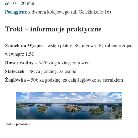
co 10 – 20 min.
Pociągiem
: z dworca kolejowego (ul. Geležinkelio 16)
Troki – informacje praktyczne
Zamek na Wyspie
– wstęp płatny: 8€, ulgowy 4€, robienie zdjęć
wewnątrz 1,5€
Rower wodny
– 5-7€ za godzinę, za rower
Stateczek
– 8€ za godzinę, za osobę
Żaglówka
– 50€ za godzinę, za całą żaglówkę ze sternikiem
Troki – panorama