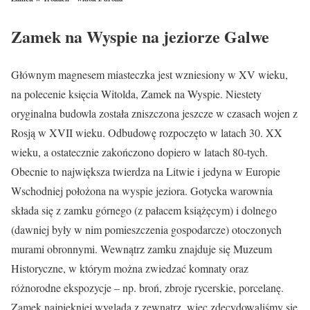
Zamek na Wyspie na jeziorze Galwe
Głównym magnesem miasteczka jest wzniesiony w XV wieku,
na polecenie księcia Witolda, Zamek na Wyspie. Niestety
oryginalna budowla została zniszczona jeszcze w czasach wojen z
Rosją w XVII wieku. Odbudowę rozpoczęto w latach 30. XX
wieku, a ostatecznie zakończono dopiero w latach 80-tych.
Obecnie to największa twierdza na Litwie i jedyna w Europie
Wschodniej położona na wyspie jeziora. Gotycka warownia
składa się z zamku górnego (z pałacem książęcym) i dolnego
(dawniej były w nim pomieszczenia gospodarcze) otoczonych
murami obronnymi. Wewnątrz zamku znajduje się Muzeum
Historyczne, w którym można zwiedzać komnaty oraz
różnorodne ekspozycje – np. broń, zbroje rycerskie, porcelanę.
Zamek najpiękniej wygląda z zewnątrz, więc zdecydowaliśmy się