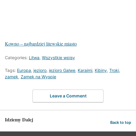
Kowno – najbardziej litewskie miasto
Categories:
Litwa
,
Wszystkie wpisy
Tags:
Europa
,
jezioro
,
jezioro Galwe
,
Karaimi
,
Kibiny
,
Troki
,
zamek
,
Zamek na Wyspie
Leave a Comment
Idziemy Dalej
Back to top