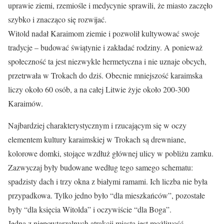
uprawie ziemi, rzemiośle i medycynie sprawili, że miasto zaczęło
szybko i znacząco się rozwijać.
Witold nadał Karaimom ziemie i pozwolił kultywować swoje
tradycje – budować świątynie i zakładać rodziny. A ponieważ
społeczność ta jest niezwykle hermetyczna i nie uznaje obcych,
przetrwała w Trokach do dziś. Obecnie mniejszość karaimska
liczy około 60 osób, a na całej Litwie żyje około 200-300
Karaimów.
Najbardziej charakterystycznym i rzucającym się w oczy
elementem kultury karaimskiej w Trokach są drewniane,
kolorowe domki, stojące wzdłuż głównej ulicy w pobliżu zamku.
Zazwyczaj były budowane według tego samego schematu:
spadzisty dach i trzy okna z białymi ramami. Ich liczba nie była
przypadkowa. Tylko jedno było “dla mieszkańców”, pozostałe
były “dla księcia Witolda” i oczywiście “dla Boga”.
Jedną z niepowtarzalnych atrakcji miasta jest możliwość