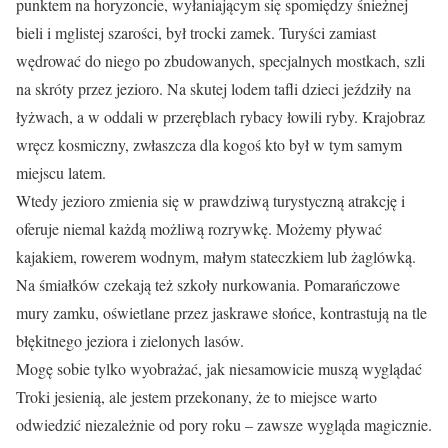
punktem na horyzoncie, wyłaniającym się spomiędzy śnieżnej
bieli i mglistej szarości, był trocki zamek. Turyści zamiast
wędrować do niego po zbudowanych, specjalnych mostkach, szli
na skróty przez jezioro. Na skutej lodem tafli dzieci jeździły na
łyżwach, a w oddali w przeręblach rybacy łowili ryby. Krajobraz
wręcz kosmiczny, zwłaszcza dla kogoś kto był w tym samym
miejscu latem.
Wtedy jezioro zmienia się w prawdziwą turystyczną atrakcję i
oferuje niemal każdą możliwą rozrywkę. Możemy pływać
kajakiem, rowerem wodnym, małym stateczkiem lub żaglówką.
Na śmiałków czekają też szkoły nurkowania. Pomarańczowe
mury zamku, oświetlane przez jaskrawe słońce, kontrastują na tle
błękitnego jeziora i zielonych lasów.
Mogę sobie tylko wyobrażać, jak niesamowicie muszą wyglądać
Troki jesienią, ale jestem przekonany, że to miejsce warto
odwiedzić niezależnie od pory roku – zawsze wygląda magicznie.